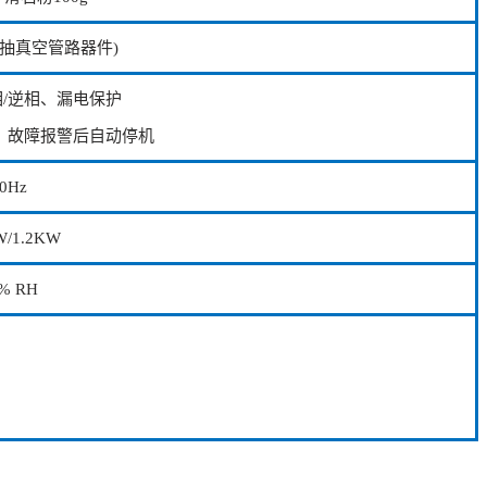
备抽真空管路器件)
/逆相、漏电保护
 故障报警后自动停机
0Hz
W/1.2KW
% RH