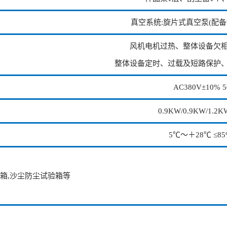
真空系统:旋片式真空泵(配
风机电机过热、整体设备欠相
整体设备定时、过载及短路保护、
AC380V±10% 5
0.9KW/0.9KW/1.2K
5℃～＋28℃ ≤85
箱,沙尘防尘试验箱等