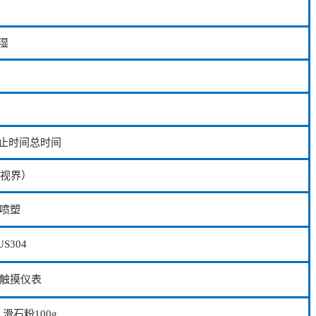
湿
止时间总时间
效视界）
电喷塑
S304
色触摸仪表
滑石粉100g