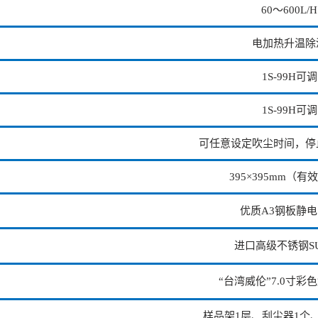
60～600L/H
电加热升温除
1S-99H可调
1S-99H可调
可任意设定吹尘时间，停
395×395mm（有
优质A3钢板静
进口高级不锈钢SU
“台湾威伦”7.0寸彩
样品架1层、刮尘器1个、