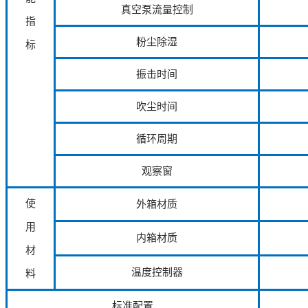
真空泵流量控制
指
粉尘除湿
标
振击时间
吹尘时间
循环周期
观察窗
使
外箱材质
用
内箱材质
材
温度控制器
料
标准配置