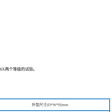
6X两个等级的试验。
外型尺寸(D*W*H)mm