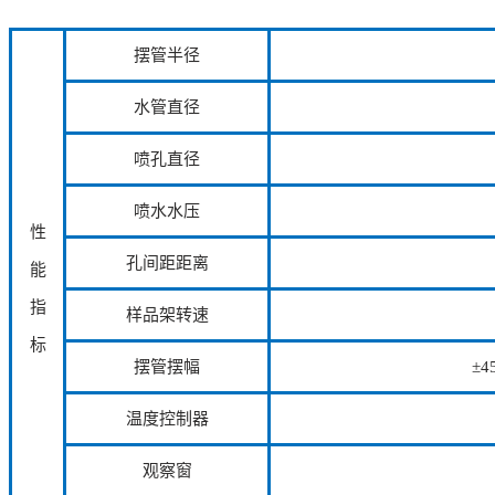
摆管半径
水管直径
喷孔直径
喷水水压
性
孔间距距离
能
指
样品架转速
标
摆管摆幅
±4
温度控制器
观察窗