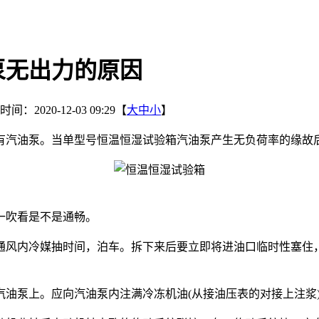
泵无出力的原因
间：2020-12-03 09:29【
大
中
小
】
有汽油泵。当单型号恒温恒湿试验箱汽油泵产生无负荷率的缘故
一吹看是不是通畅。
风内冷媒抽时间，泊车。拆下来后要立即将进油口临时性塞住，
泵上。应向汽油泵内注满冷冻机油(从接油压表的对接上注浆