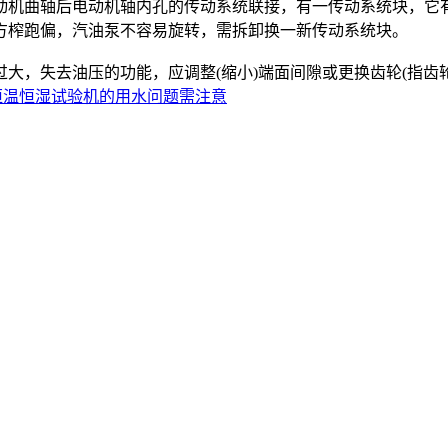
机曲轴后电动机轴内孔的传动系统联接，有一传动系统块，它有
方榨跑偏，汽油泵不容易旋转，需拆卸换一新传动系统块。
，失去油压的功能，应调整(缩小)端面间隙或更换齿轮(指齿轮
恒温恒湿试验机的用水问题需注意