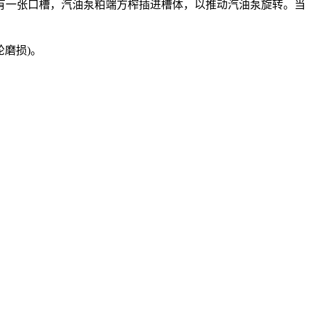
一张口槽，汽油泵粕端方榨插进槽体，以推动汽油泵旋转。当
磨损)。