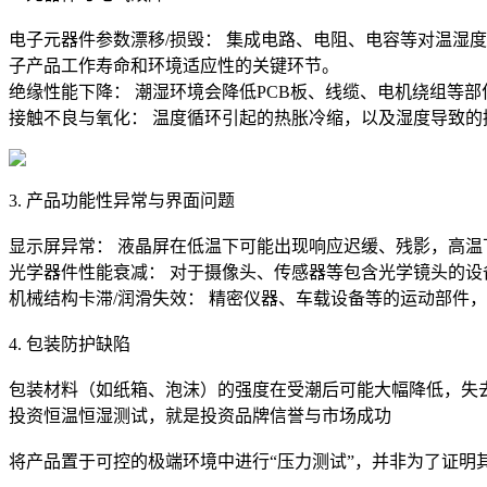
电子元器件参数漂移/损毁： 集成电路、电阻、电容等对温湿
子产品工作寿命和环境适应性的关键环节。
绝缘性能下降： 潮湿环境会降低PCB板、线缆、电机绕组等
接触不良与氧化： 温度循环引起的热胀冷缩，以及湿度导致
3. 产品功能性异常与界面问题
显示屏异常： 液晶屏在低温下可能出现响应迟缓、残影，高
光学器件性能衰减： 对于摄像头、传感器等包含光学镜头的
机械结构卡滞/润滑失效： 精密仪器、车载设备等的运动部件
4. 包装防护缺陷
包装材料（如纸箱、泡沫）的强度在受潮后可能大幅降低，失
投资恒温恒湿测试，就是投资品牌信誉与市场成功
将产品置于可控的极端环境中进行“压力测试”，并非为了证明