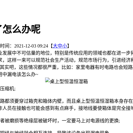
了怎么办呢
间：2021-12-03 09:24【
大
中
小
】
业发展中不可估量的地位，特别是传统应用的领域也都在进一步
求，这样一来可以规范社会生产活动，规范市场行为，引进经济
?其实吧，这些情况都很严重，比如：家里电器有时电路也会短
用中漏电该怎么办~
压缩机;
都须要穿过箱壳和箱体内壁，而且桌上型恒温恒湿箱本身存在
作人员在接触也可能会感到有点麻手，接地线要使箱体是完全接地
被磨损等绝缘层被破坏时，一定要马上对电源线的更换;