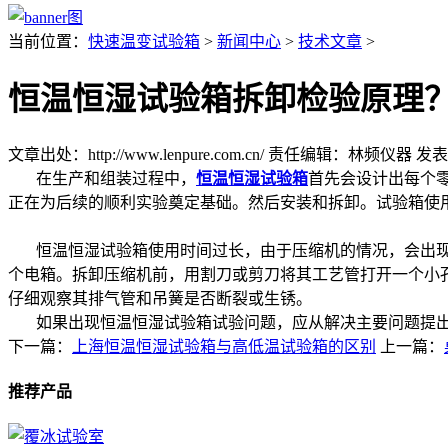
当前位置：
快速温变试验箱
>
新闻中心
>
技术文章
>
恒温恒湿试验箱拆卸检验原理
文章出处：http://www.lenpure.com.cn/
责任编辑：林频仪器
发表时
在生产和组装过程中，
恒温恒湿试验箱
首先会设计出每个
正在为后续的顺利实验奠定基础。然后安装和拆卸。试验箱使
恒温恒湿试验箱使用时间过长，由于压缩机的情况，会出现
个电箱。拆卸压缩机前，用割刀或剪刀将其工艺管打开一个小
仔细观察其排气管和吊簧是否断裂或生锈。
如果出现恒温恒湿试验箱试验问题，应从解决主要问题提出
下一篇：
上海恒温恒湿试验箱与高低温试验箱的区别
上一篇：
推荐产品