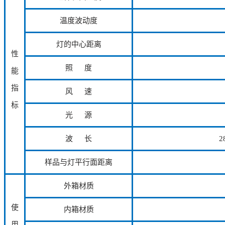
温度波动度
灯的中心距离
性
照 度
能
指
风 速
标
光 源
波 长
2
样品与灯平行面距离
外箱材质
使
内箱材质
用